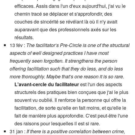
efficaces. Assis dans l'un d'eux aujourd'hui, j'ai vu le
chemin tracé se déplacer et s'approfondir, des
couches de sincérité se révélant là où il n'y avait
auparavant que des professionnels axés sur les
résultats.
13 fév :
The facilitator’s Pre-Circle is one of the structural
aspects of well designed practices I have most
frequently seen forgotten. It strengthens the person
offering facilitation such that they do less, and do less
more thoroughly. Maybe that’s one reason it is so rare.
L'avant-cercle du facilitateur
est l'un des aspects
structurels des pratiques bien conçues que j'ai le plus
souvent vu oublié. Il renforce la personne qui offre la
facilitation, de sorte qu'elle en fait moins, et qu'elle le
fait de manière plus approfondie. C'est peut-être l'une
des raisons pour lesquelles il est si rare.
31 jan :
If there is a positive correlation between crime,