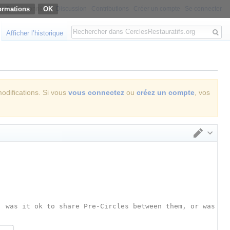
ormations
Non connecté
Discussion
Contributions
Créer un compte
Se connecter
Rechercher
Afficher l’historique
modifications. Si vous
vous connectez
ou
créez un compte
, vos