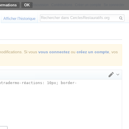
ormations
Non connecté
Discussion
Contributions
Créer un compte
Se connecter
Rechercher
Afficher l’historique
modifications. Si vous
vous connectez
ou
créez un compte
, vos