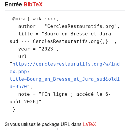
Entrée
BibTeX
 @misc{ wiki:xxx,

   author = "CerclesRestauratifs.org",

   title = "Bourg en Bresse et Jura 
sud --- CerclesRestauratifs.org{,} ",

   year = "2023",

   url = 
"
https://cerclesrestauratifs.org/w/ind
ex.php?
title=Bourg_en_Bresse_et_Jura_sud&oldi
d=9570
",

   note = "[En ligne ; accédé le 6-
août-2026]"

Si vous utilisez le package URL dans
LaTeX