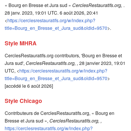
« Bourg en Bresse et Jura sud »
CerclesRestauratifs.org,
.
28 janv. 2023, 19:01 UTC. 6 août 2026, 20:41
<
https://cerclesrestauratifs.org/w/index.php?
title=Bourg_en_Bresse_et_Jura_sud&oldid=9570
>.
Style MHRA
CerclesRestauratifs.org contributors, 'Bourg en Bresse et
Jura sud',
CerclesRestauratifs.org, ,
28 janvier 2023, 19:01
UTC, <
https://cerclesrestauratifs.org/w/index.php?
title=Bourg_en_Bresse_et_Jura_sud&oldid=9570
>
[accédé le 6 août 2026]
Style Chicago
Contributeurs de CerclesRestauratifs.org, « Bourg en
Bresse et Jura sud »,
CerclesRestauratifs.org, ,
https://cerclesrestauratifs.org/w/index.php?