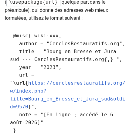
(
quelque part dans le
\usepackage{url}
préambule), qui donne des adresses web mieux
formatées, utilisez le format suivant :
 @misc{ wiki:xxx,

   author = "CerclesRestauratifs.org",

   title = "Bourg en Bresse et Jura 
sud --- CerclesRestauratifs.org{,} ",

   year = "2023",

   url = 
"
\url{
https://cerclesrestauratifs.org/
w/index.php?
title=Bourg_en_Bresse_et_Jura_sud&oldi
d=9570
}
",

   note = "[En ligne ; accédé le 6-
août-2026]"
