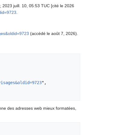
 2023 juill. 10, 05:53 TUC [cité le 2026
ldid=9723
.
ages&oldid=9723
(accédé le août 7, 2026).
visages&oldid=9723
",

onne des adresses web mieux formatées,