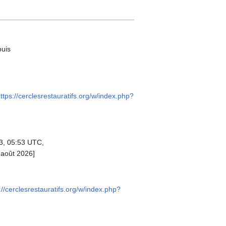
puis
ttps://cerclesrestauratifs.org/w/index.php?
23, 05:53 UTC,
 août 2026]
://cerclesrestauratifs.org/w/index.php?