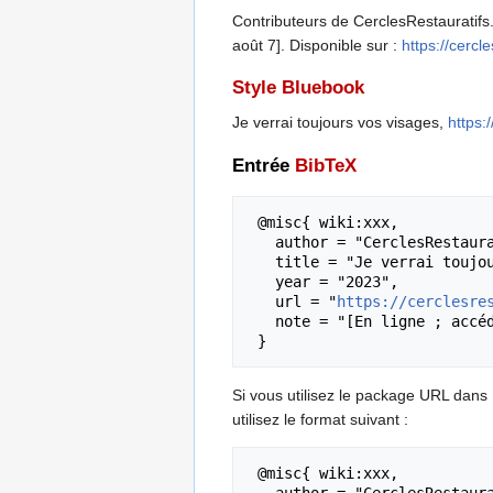
Contributeurs de CerclesRestauratifs.o
août 7]. Disponible sur :
https://cerc
Style Bluebook
Je verrai toujours vos visages,
https:
Entrée
BibTeX
 @misc{ wiki:xxx,

   author = "CerclesRestauratifs.org",

   title = "Je verrai toujours vos visages --- CerclesRestauratifs.org{,} ",

   year = "2023",

   url = "
https://cerclesre
   note = "[En ligne ; accédé le 7-août-2026]"

Si vous utilisez le package URL dans
utilisez le format suivant :
 @misc{ wiki:xxx,

   author = "CerclesRestauratifs.org",
