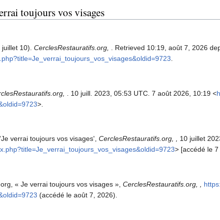
verrai toujours vos visages
juillet 10).
CerclesRestauratifs.org,
. Retrieved 10:19, août 7, 2026 de
dex.php?title=Je_verrai_toujours_vos_visages&oldid=9723
.
clesRestauratifs.org,
. 10 juill. 2023, 05:53 UTC. 7 août 2026, 10:19 <
h
s&oldid=9723
>.
'Je verrai toujours vos visages',
CerclesRestauratifs.org, ,
10 juillet 20
ndex.php?title=Je_verrai_toujours_vos_visages&oldid=9723
> [accédé le 7
org, « Je verrai toujours vos visages »,
CerclesRestauratifs.org, ,
https
s&oldid=9723
(accédé le août 7, 2026).