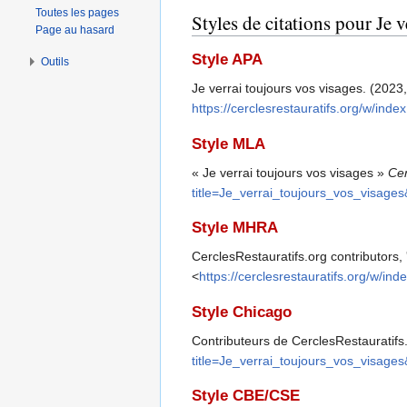
Toutes les pages
Styles de citations pour Je 
Page au hasard
Style APA
Outils
Je verrai toujours vos visages. (2023, 
https://cerclesrestauratifs.org/w/in
Style MLA
« Je verrai toujours vos visages »
Cer
title=Je_verrai_toujours_vos_visage
Style MHRA
CerclesRestauratifs.org contributors, 
<
https://cerclesrestauratifs.org/w/i
Style Chicago
Contributeurs de CerclesRestauratifs.
title=Je_verrai_toujours_vos_visage
Style CBE/CSE