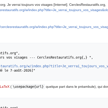
rg. Je verrai toujours vos visages [Internet]. CerclesRestauratifs.org, ;
lesrestauratifs.org/w/index.php?title=Je_verrai_toujours_vos_visages&o
//cerclesrestauratifs.org/w/index.php?title=Je_verrai_toujours_vos_vis
stauratifs.org/w/index.php?title=Je_verrai_toujours_vos_
LaTeX
(
\usepackage{url}
quelque part dans le préambule), qui d