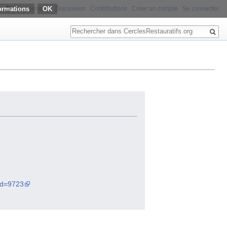
ormations
Non connecté
Discussion
Contributions
Créer un compte
Se connecter
Rechercher
did=9723