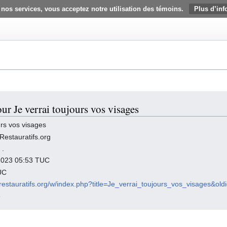
 nos services, vous acceptez notre utilisation des témoins.
Plus d’inf
ur Je verrai toujours vos visages
urs vos visages
Restauratifs.org
,
.
t 2023 05:53 TUC
UC
esrestauratifs.org/w/index.php?title=Je_verrai_toujours_vos_visages&ol
3