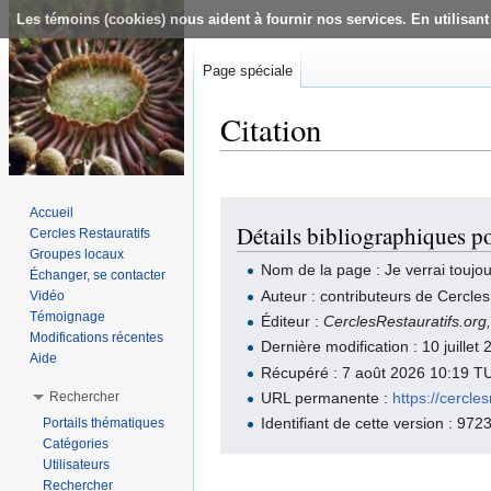
Les témoins (cookies) nous aident à fournir nos services. En utilisant
Page spéciale
Citation
Aller à :
navigation
,
rechercher
Accueil
Détails bibliographiques po
Cercles Restauratifs
Groupes locaux
Nom de la page : Je verrai toujo
Échanger, se contacter
Auteur : contributeurs de Cercles
Vidéo
Témoignage
Éditeur :
CerclesRestauratifs.org
Modifications récentes
Dernière modification : 10 juille
Aide
Récupéré : 7 août 2026 10:19 T
Rechercher
URL permanente :
https://cercl
Identifiant de cette version : 972
Portails thématiques
Catégories
Utilisateurs
Rechercher