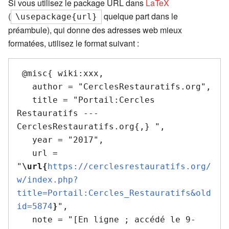
Si vous utilisez le package URL dans
LaTeX
(
quelque part dans le
\usepackage{url}
préambule), qui donne des adresses web mieux
formatées, utilisez le format suivant :
 @misc{ wiki:xxx,

   author = "CerclesRestauratifs.org",

   title = "Portail:Cercles 
Restauratifs --- 
CerclesRestauratifs.org{,} ",

   year = "2017",

   url = 
"
\url{
https://cerclesrestauratifs.org/
w/index.php?
title=Portail:Cercles_Restauratifs&old
id=5874
}
",

   note = "[En ligne ; accédé le 9-