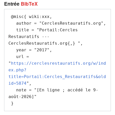
Entrée
BibTeX
 @misc{ wiki:xxx,

   author = "CerclesRestauratifs.org",

   title = "Portail:Cercles 
Restauratifs --- 
CerclesRestauratifs.org{,} ",

   year = "2017",

   url = 
"
https://cerclesrestauratifs.org/w/ind
ex.php?
title=Portail:Cercles_Restauratifs&old
id=5874
",

   note = "[En ligne ; accédé le 9-
août-2026]"
