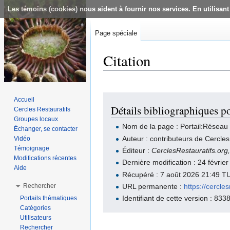
Les témoins (cookies) nous aident à fournir nos services. En utilisant
Page spéciale
Citation
Aller à :
navigation
,
rechercher
Accueil
Détails bibliographiques p
Cercles Restauratifs
Groupes locaux
Nom de la page : Portail:Réseau
Échanger, se contacter
Auteur : contributeurs de Cercles
Vidéo
Témoignage
Éditeur :
CerclesRestauratifs.org
Modifications récentes
Dernière modification : 24 févri
Aide
Récupéré : 7 août 2026 21:49 T
Rechercher
URL permanente :
https://cercl
Identifiant de cette version : 833
Portails thématiques
Catégories
Utilisateurs
Rechercher