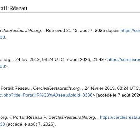
tail:Réseau
rclesRestauratifs.org,
. Retrieved 21:49, août 7, 2026 depuis
https://ce
338
.
fs.org,
. 24 fév. 2019, 08:24 UTC. 7 août 2026, 21:49 <
https://cerclesr
338
>.
'Portail:Réseau',
CerclesRestauratifs.org, ,
24 février 2019, 08:24 UTC,
index.php?title=Portail:R%C3%A9seau&oldid=8338
> [accédé le 7 août 202
.org, « Portail:Réseau »,
CerclesRestauratifs.org, ,
https://cerclesresta
338
(accédé le août 7, 2026).