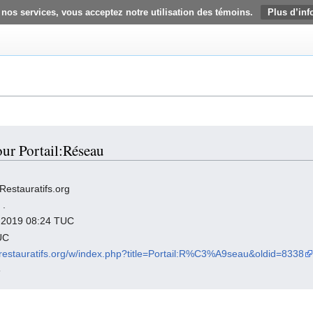
 nos services, vous acceptez notre utilisation des témoins.
Plus d’inf
our Portail:Réseau
Restauratifs.org
,
.
er 2019 08:24 TUC
UC
esrestauratifs.org/w/index.php?title=Portail:R%C3%A9seau&oldid=8338
8