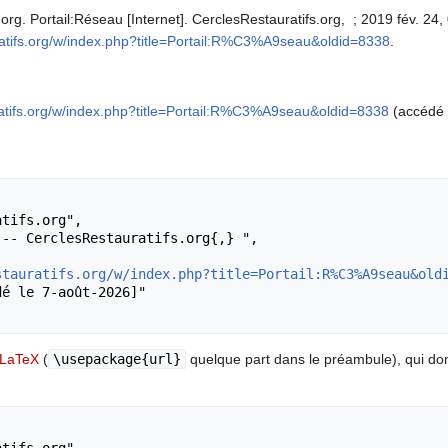
org. Portail:Réseau [Internet]. CerclesRestauratifs.org, ; 2019 fév. 24,
uratifs.org/w/index.php?title=Portail:R%C3%A9seau&oldid=8338
.
uratifs.org/w/index.php?title=Portail:R%C3%A9seau&oldid=8338
(accédé l
stauratifs.org/w/index.php?title=Portail:R%C3%A9seau&old
LaTeX
(
\usepackage{url}
quelque part dans le préambule), qui d