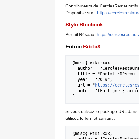
Contributeurs de CerclesRestauratifs.
Disponible sur :
https://cerclesresta
Style Bluebook
Portail:Réseau,
https://cerclesresta
Entrée
BibTeX
 @misc{ wiki:xxx,

   author = "CerclesRestauratifs.org",

   title = "Portail:Réseau --- CerclesRestauratifs.org{,} ",

   year = "2019",

   url = "
https://cerclesre
   note = "[En ligne ; accédé le 7-août-2026]"

Si vous utilisez le package URL dans
utilisez le format suivant :
 @misc{ wiki:xxx,

   author = "CerclesRestauratifs.org",
