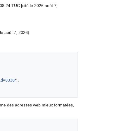
 08:24 TUC [cité le 2026 août 7].
e août 7, 2026).
id=8338
",

onne des adresses web mieux formatées,