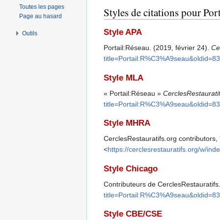
Toutes les pages
Styles de citations pour Por
Page au hasard
Style APA
Outils
Portail:Réseau. (2019, février 24).
Ce
title=Portail:R%C3%A9seau&oldid=8
Style MLA
« Portail:Réseau »
CerclesRestaurati
title=Portail:R%C3%A9seau&oldid=8
Style MHRA
CerclesRestauratifs.org contributors, 
<
https://cerclesrestauratifs.org/w/
Style Chicago
Contributeurs de CerclesRestauratifs
title=Portail:R%C3%A9seau&oldid=8
Style CBE/CSE