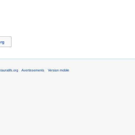
org
auratifs.org
Avertissements
Version mobile