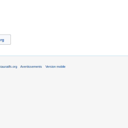
org
auratifs.org
Avertissements
Version mobile