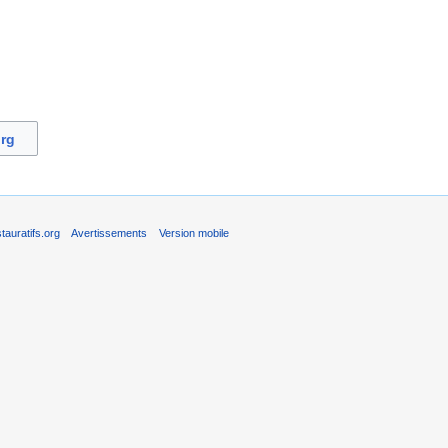
org
auratifs.org
Avertissements
Version mobile