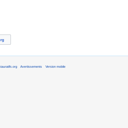
org
auratifs.org
Avertissements
Version mobile