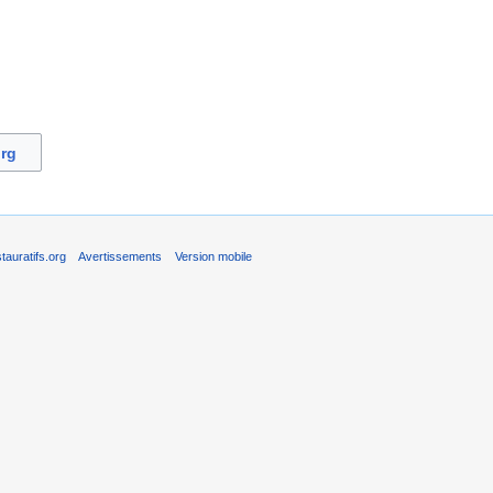
org
auratifs.org
Avertissements
Version mobile