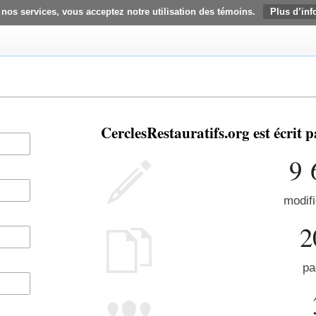
 nos services, vous acceptez notre utilisation des témoins.
Plus d’inf
CerclesRestauratifs.org est écrit
9 
modifi
2
pa