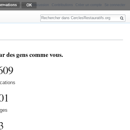
ormations
Non connecté
Discussion
Contributions
Créer un compte
Se connecter
Rechercher
 par des gens comme vous.
609
cations
01
ges
3