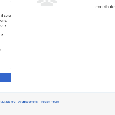
contribute
 il sera
ions.
tions
 la
n
auratifs.org
Avertissements
Version mobile