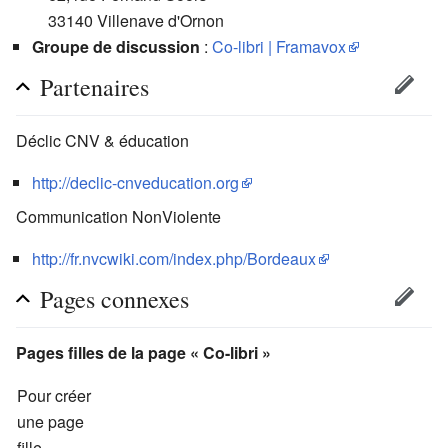
33140 Villenave d'Ornon
Groupe de discussion
:
Co-libri | Framavox
Partenaires
Déclic CNV & éducation
http://declic-cnveducation.org
Communication NonViolente
http://fr.nvcwiki.com/index.php/Bordeaux
Pages connexes
Pages filles de la page «
Co-libri
»
Pour créer
une page
fille,