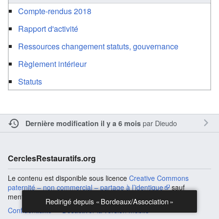
Compte-rendus 2018
Rapport d'activité
Ressources changement statuts, gouvernance
Règlement intérieur
Statuts
par
Dieudo
Dernière modification il y a 6 mois
CerclesRestauratifs.org
Le contenu est disponible sous licence
Creative Commons
paternité – non commercial – partage à l’identique
sauf
mention contraire.
Redirigé depuis « Bordeaux/Association »
Confidentialité
Désactiver la version mobile