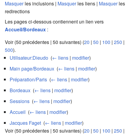
Masquer
les inclusions |
Masquer
les liens |
Masquer
les
redirections
Les pages ci-dessous contiennent un lien vers
Accueil/Bordeaux
:
Voir (50 précédentes | 50 suivantes) (
20
|
50
|
100
|
250
|
500
).
Utilisateur:Dieudo
‎
(
← liens
|
modifier
)
Main page/Bordeaux
‎
(
← liens
|
modifier
)
Préparation/Paris
‎
(
← liens
|
modifier
)
Bordeaux
‎
(
← liens
|
modifier
)
Sessions
‎
(
← liens
|
modifier
)
Accueil
‎
(
← liens
|
modifier
)
Jacques Faget
‎
(
← liens
|
modifier
)
Voir (50 précédentes | 50 suivantes) (
20
|
50
|
100
|
250
|