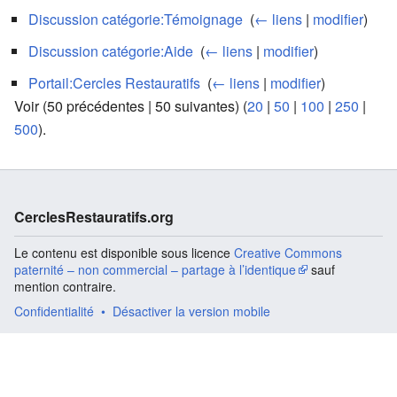
Discussion catégorie:Témoignage
‎
(
← liens
|
modifier
)
Discussion catégorie:Aide
‎
(
← liens
|
modifier
)
Portail:Cercles Restauratifs
‎
(
← liens
|
modifier
)
Voir (50 précédentes | 50 suivantes) (
20
|
50
|
100
|
250
|
500
).
CerclesRestauratifs.org
Le contenu est disponible sous licence
Creative Commons
paternité – non commercial – partage à l’identique
sauf
mention contraire.
Confidentialité
Désactiver la version mobile