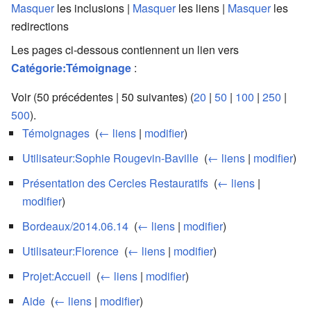
Masquer
les inclusions |
Masquer
les liens |
Masquer
les
redirections
Les pages ci-dessous contiennent un lien vers
Catégorie:Témoignage
:
Voir (50 précédentes | 50 suivantes) (
20
|
50
|
100
|
250
|
500
).
Témoignages
‎
(
← liens
|
modifier
)
Utilisateur:Sophie Rougevin-Baville
‎
(
← liens
|
modifier
)
Présentation des Cercles Restauratifs
‎
(
← liens
|
modifier
)
Bordeaux/2014.06.14
‎
(
← liens
|
modifier
)
Utilisateur:Florence
‎
(
← liens
|
modifier
)
Projet:Accueil
‎
(
← liens
|
modifier
)
Aide
‎
(
← liens
|
modifier
)