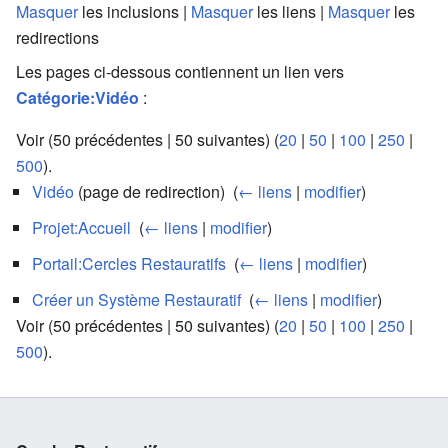
Masquer
les inclusions |
Masquer
les liens |
Masquer
les
redirections
Les pages ci-dessous contiennent un lien vers
Catégorie:Vidéo
:
Voir (50 précédentes | 50 suivantes) (
20
|
50
|
100
|
250
|
500
).
Vidéo
(page de redirection) ‎
(
← liens
|
modifier
)
Projet:Accueil
‎
(
← liens
|
modifier
)
Portail:Cercles Restauratifs
‎
(
← liens
|
modifier
)
Créer un Système Restauratif
‎
(
← liens
|
modifier
)
Voir (50 précédentes | 50 suivantes) (
20
|
50
|
100
|
250
|
500
).