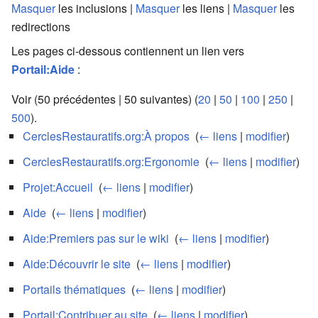
Masquer
les inclusions |
Masquer
les liens |
Masquer
les
redirections
Les pages ci-dessous contiennent un lien vers
Portail:Aide
:
Voir (50 précédentes | 50 suivantes) (
20
|
50
|
100
|
250
|
500
).
CerclesRestauratifs.org:À propos
‎
(
← liens
|
modifier
)
CerclesRestauratifs.org:Ergonomie
‎
(
← liens
|
modifier
)
Projet:Accueil
‎
(
← liens
|
modifier
)
Aide
‎
(
← liens
|
modifier
)
Aide:Premiers pas sur le wiki
‎
(
← liens
|
modifier
)
Aide:Découvrir le site
‎
(
← liens
|
modifier
)
Portails thématiques
‎
(
← liens
|
modifier
)
Portail:Contribuer au site
‎
(
← liens
|
modifier
)