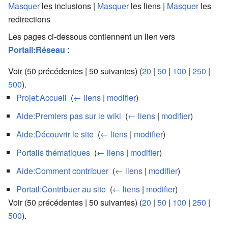
Masquer
les inclusions |
Masquer
les liens |
Masquer
les
redirections
Les pages ci-dessous contiennent un lien vers
Portail:Réseau
:
Voir (50 précédentes | 50 suivantes) (
20
|
50
|
100
|
250
|
500
).
Projet:Accueil
‎
(
← liens
|
modifier
)
Aide:Premiers pas sur le wiki
‎
(
← liens
|
modifier
)
Aide:Découvrir le site
‎
(
← liens
|
modifier
)
Portails thématiques
‎
(
← liens
|
modifier
)
Aide:Comment contribuer
‎
(
← liens
|
modifier
)
Portail:Contribuer au site
‎
(
← liens
|
modifier
)
Voir (50 précédentes | 50 suivantes) (
20
|
50
|
100
|
250
|
500
).