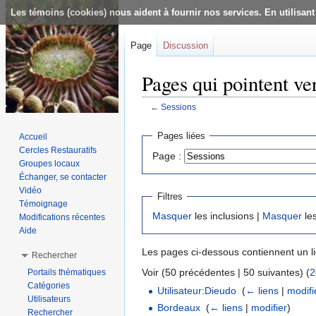
Les témoins (cookies) nous aident à fournir nos services. En utilisant
Page
Discussion
Pages qui pointent ve
←
Sessions
Aller à :
navigation
,
rechercher
Pages liées
Accueil
Cercles Restauratifs
Page :
Groupes locaux
Échanger, se contacter
Vidéo
Filtres
Témoignage
Masquer
les inclusions |
Masquer
les
Modifications récentes
Aide
Les pages ci-dessous contiennent un l
Rechercher
Voir (50 précédentes | 50 suivantes) (
2
Portails thématiques
Catégories
Utilisateur:Dieudo
‎
(
← liens
|
modifi
Utilisateurs
Bordeaux
‎
(
← liens
|
modifier
)
Rechercher