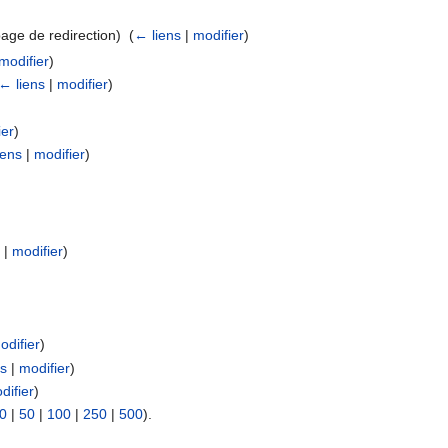
age de redirection) ‎
(
← liens
|
modifier
)
modifier
)
← liens
|
modifier
)
ier
)
iens
|
modifier
)
|
modifier
)
odifier
)
ns
|
modifier
)
difier
)
0
|
50
|
100
|
250
|
500
).