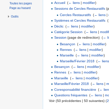
Accueil
‎
(
← liens
|
modifier
)
Toutes les pages
Page au hasard
Sessions de Cercles Restauratifs
(p
Cercles Restauratifs
‎
(
← liens
|
Outils
Systèmes et Cercles Restauratifs
‎
(
Déclic
‎
(
← liens
|
modifier
)
Catégorie:Session
‎
(
← liens
|
modif
Session
(page de redirection) ‎
(
← l
Besançon
‎
(
← liens
|
modifier
)
Rennes
‎
(
← liens
|
modifier
)
Marseille
‎
(
← liens
|
modifier
)
Marseille/Février 2018
‎
(
← liens
Besançon
‎
(
← liens
|
modifier
)
Rennes
‎
(
← liens
|
modifier
)
Marseille
‎
(
← liens
|
modifier
)
Marseille/Février 2018
‎
(
← liens
|
m
Coresponsabilité financière
‎
(
← lie
Questions fréquentes
‎
(
← liens
|
mo
Voir (50 précédentes | 50 suivantes) (
2