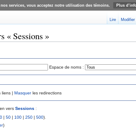
 nos services, vous acceptez notre utilisation des témoins.
Plus d’inf
Lire
Modifier
rs « Sessions »
Espace de noms :
 liens |
Masquer
les redirections
ien vers
Sessions
:
0
|
50
|
100
|
250
|
500
).
er
)