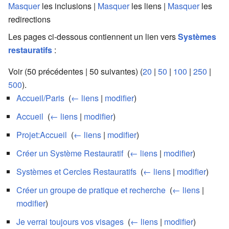
Masquer
les inclusions |
Masquer
les liens |
Masquer
les
redirections
Les pages ci-dessous contiennent un lien vers
Systèmes
restauratifs
:
Voir (50 précédentes | 50 suivantes) (
20
|
50
|
100
|
250
|
500
).
Accueil/Paris
‎
(
← liens
|
modifier
)
Accueil
‎
(
← liens
|
modifier
)
Projet:Accueil
‎
(
← liens
|
modifier
)
Créer un Système Restauratif
‎
(
← liens
|
modifier
)
Systèmes et Cercles Restauratifs
‎
(
← liens
|
modifier
)
Créer un groupe de pratique et recherche
‎
(
← liens
|
modifier
)
Je verrai toujours vos visages
‎
(
← liens
|
modifier
)