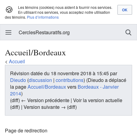
🍪
Les témoins (cookies) nous aident à fournir nos services.
En utilisant nos services, vous acceptez notre utilisation
des témoins.
Plus d’informations
CerclesRestauratifs.org
Accueil/Bordeaux
<
Accueil
Révision datée du 18 novembre 2018 à 15:45 par
Dieudo
(
discussion
|
contributions
)
(Dieudo a déplacé
la page
Accueil/Bordeaux
vers
Bordeaux - Janvier
2014
)
(diff) ← Version précédente | Voir la version actuelle
(diff) | Version suivante → (diff)
Page de redirection