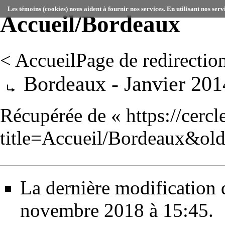
Les témoins (cookies) nous aident à fournir nos services. En utilisant nos serv
Accueil/Bordeaux
<
Accueil
Page de redirectio
Rediriger vers :
Bordeaux - Janvier 201
Récupérée de «
https://cerc
title=Accueil/Bordeaux&ol
La dernière modification d
novembre 2018 à 15:45.