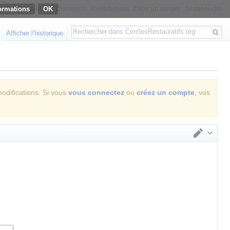
ormations
Non connecté
Discussion
Contributions
Créer un compte
Se connecter
Rechercher
Afficher l’historique
modifications. Si vous
vous connectez
ou
créez un compte
, vos