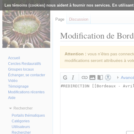
Les témoins (cookies) nous aident à fournir nos services. En utilisant
Page
Discussion
Modification de Bord
Aller à :
navigation
,
rechercher
Attention :
vous n’êtes pas connecté(
Accueil
modifications seront attribuées à vot
Cercles Restauratifs
Groupes locaux
Échanger, se contacter
Avanc
Vidéo
Témoignage
Modifications récentes
Aide
Rechercher
Portails thématiques
Catégories
Utilisateurs
Rechercher