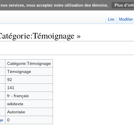
 nos services, vous acceptez notre utilisation des témoins.
Plus d’inf
Lire
Modifier
Catégorie:Témoignage »
Catégorie:Témoignage
Témoignage
92
141
fr - français
wikitexte
Autorisée
ge
0