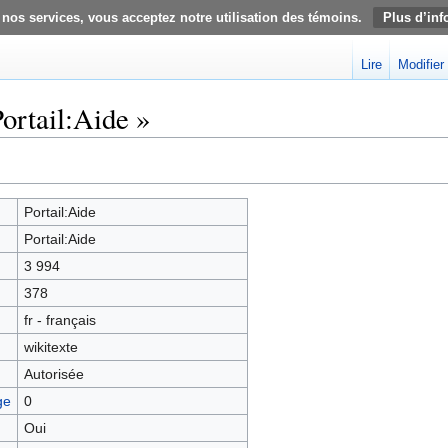
 nos services, vous acceptez notre utilisation des témoins.
Plus d’inf
Lire
Modifier
ortail:Aide »
Portail:Aide
Portail:Aide
3 994
378
fr - français
wikitexte
Autorisée
ge
0
Oui