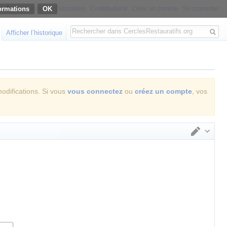
ormations
Non connecté
Discussion
Contributions
Créer un compte
Se connecter
Rechercher
Afficher l’historique
modifications. Si vous
vous connectez
ou
créez un compte
, vos