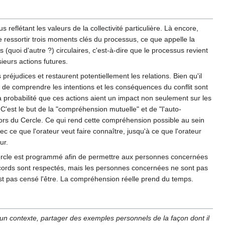
reflétant les valeurs de la collectivité particulière. Là encore,
e ressortir trois moments clés du processus, ce que appelle la
(quoi d'autre ?) circulaires, c'est-à-dire que le processus revient
ieurs actions futures.
préjudices et restaurent potentiellement les relations. Bien qu'il
nt de comprendre les intentions et les conséquences du conflit sont
probabilité que ces actions aient un impact non seulement sur les
 C'est le but de la "compréhension mutuelle" et de "l'auto-
hors du Cercle. Ce qui rend cette compréhension possible au sein
c ce que l'orateur veut faire connaître, jusqu'à ce que l'orateur
ur.
-Cercle est programmé afin de permettre aux personnes concernées
accords sont respectés, mais les personnes concernées ne sont pas
n'est pas censé l'être. La compréhension réelle prend du temps.
ir un contexte, partager des exemples personnels de la façon dont il