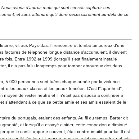
. Nous avons d'autres mots qui sont censés capturer ces
moment, et sans attendre qu'il dure nécessairement au-delà de ce
gleterre, vit aux Pays-Bas. Il rencontre et tombe amoureux d'une
 factures de téléphone longue distance s'accumulent, il devient
 fois. Entre 1992 et 1999 (lorsqu'il s'est finalement installé
arter, il n'a pas fallu longtemps pour tomber amoureux des deux
Janeiro, 5 000 personnes sont tuées chaque année par la violence
ntre les peaux claires et les peaux foncées. C'est l'"apartheid",
un moyen de rester neutre et il n'était pas disposé à continuer à
 et s'attendant à ce que sa petite amie et ses amis essaient de le
aire du portugais, étaient des enfants. Au fil du temps, Barter dit
ugmenté, et lorsqu'il a essayé d'aider, cette connexion a diminué.
 que le conflit apporte souvent, était contre-intuitif pour lui. Il est
es du conflit. Au fur et à mesure que ses relations avec les enfants