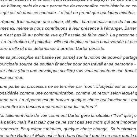
 de blâmer, mais de nous permettre de reconnaître cette histoire en co
ce qui est né dans ce contexte. Le tout ne prend que quelques minutes,
répond. Il lui manque une chose, dit-elle : la reconnaissance du fait qu
èmes ici, même si nous contribuons à leur présence à l'étranger. Barte
s ce n'est pas lié au point de vue qu'il essaie de faire valoir. La person
La frustration est palpable. Elle est de plus en plus bouleversée et ess
sûre d'elle et très déterminée à arrêter. Barter persiste.
ute sa philosophie est basée (en partie) sur la notion de pouvoir part
principale source de soutien financier pour son travail et sa personne - 
eur choix (dans une enveloppe scellée) s'ils veulent soutenir son travai
oix est réel.
ucune partie du processus ne se termine par "non". L'objectif est un accor
est considérée comme une communication, comme un retour selon lequel
onne pas. La réponse est de trouver quelque chose qui fonctionne : que
promettre les besoins importants pour les autres ?
. J'ai tellement hâte de voir comment Barter gère la situation "live" que 
 parler, mais il est clair que ce ne sont pas ses mots qui sont important
e connecter. En quelques minutes, quelque chose change. Sa frustratio
en entre Barter et Molly est si fort dans l'instant que je ne peux que l