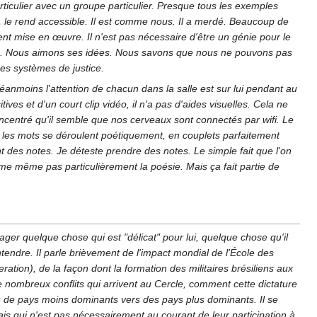
iculier avec un groupe particulier. Presque tous les exemples
nise, le rend accessible. Il est comme nous. Il a merdé. Beaucoup de
ent mise en œuvre. Il n'est pas nécessaire d'être un génie pour le
homme. Nous aimons ses idées. Nous savons que nous ne pouvons pas
es systèmes de justice.
éanmoins l'attention de chacun dans la salle est sur lui pendant au
ives et d'un court clip vidéo, il n'a pas d'aides visuelles. Cela ne
ncentré qu'il semble que nos cerveaux sont connectés par wifi. Le
 les mots se déroulent poétiquement, en couplets parfaitement
t des notes. Je déteste prendre des notes. Le simple fait que l'on
aime même pas particulièrement la poésie. Mais ça fait partie de
ager quelque chose qui est "délicat" pour lui, quelque chose qu'il
ntendre. Il parle brièvement de l'impact mondial de l'École des
ion), de la façon dont la formation des militaires brésiliens aux
de nombreux conflits qui arrivent au Cercle, comment cette dictature
ces de pays moins dominants vers des pays plus dominants. Il se
 mais qui n'est pas nécessairement au courant de leur participation à