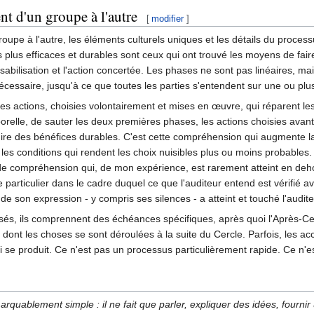
nt d'un groupe à l'autre
[
modifier
]
upe à l'autre, les éléments culturels uniques et les détails du processus 
 plus efficaces et durables sont ceux qui ont trouvé les moyens de fair
bilisation et l'action concertée. Les phases ne sont pas linéaires, mais 
cessaire, jusqu'à ce que toutes les parties s'entendent sur une ou plus
es actions, choisies volontairement et mises en œuvre, qui réparent les 
mporelle, de sauter les deux premières phases, les actions choisies ava
re des bénéfices durables. C'est cette compréhension qui augmente la 
 les conditions qui rendent les choix nuisibles plus ou moins probables.
re de compréhension qui, de mon expérience, est rarement atteint en de
particulier dans le cadre duquel ce que l'auditeur entend est vérifié ave
de son expression - y compris ses silences - a atteint et touché l'audite
alisés, ils comprennent des échéances spécifiques, après quoi l'Après
 dont les choses se sont déroulées à la suite du Cercle. Parfois, les 
e qui se produit. Ce n'est pas un processus particulièrement rapide. Ce 
emarquablement simple : il ne fait que parler, expliquer des idées, fourn