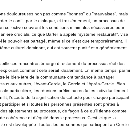
actions douloureuses non pas comme "bonnes" ou "mauvaises", mais
r le conflit par le dialogue, et troisièmement, un processus de
ion collective couvrent les conditions minimales nécessaires pour
ière cruciale, ce que Barter a appelé "système restauratif", vise
l le pouvoir est partagé, même si ce n'est que temporairement. Il
tème culturel dominant, qui est souvent punitif et a généralement
cueillir ces rencontres émerge directement du processus réel des
en explorant comment cela serait idéalement. En même temps, parmi
oître le bien-être de la communauté ont tendance à partager
ssus aux autres, l'Avant-Cercle, le Cercle et l'Après-Cercle. Bien
e particulière, les réunions préliminaires faites individuellement
lit, l'écoute de la signification de cet acte pour chaque participant
it participer et si toutes les personnes présentes sont prêtes à
 des ajustements au processus, de façon à ce qu'il tienne compte
de cohérence et d'équité dans le processus. C'est ici que la
le est développée. Toutes les personnes qui participent au Cercle