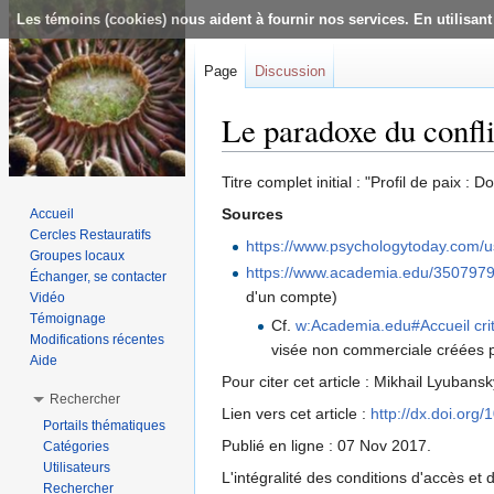
Les témoins (cookies) nous aident à fournir nos services. En utilisant
Page
Discussion
Le paradoxe du confli
Aller à :
navigation
,
rechercher
Titre complet initial : "Profil de paix : 
Sources
Accueil
Cercles Restauratifs
https://www.psychologytoday.com/us
Groupes locaux
https://www.academia.edu/3507979
Échanger, se contacter
d'un compte)
Vidéo
Témoignage
Cf.
w:Academia.edu#Accueil cri
Modifications récentes
visée non commerciale créées p
Aide
Pour citer cet article : Mikhail Lyuban
Rechercher
Lien vers cet article :
http://dx.doi.or
Portails thématiques
Publié en ligne : 07 Nov 2017.
Catégories
Utilisateurs
L'intégralité des conditions d'accès et d
Rechercher