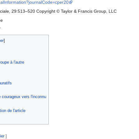
rnalInformation?journalCode=cper20
ciale, 29:513–520 Copyright © Taylor & Francis Group, LLC
ne
7
er
]
oupe à l'autre
uratifs
courageux vers l'inconnu
ion de l'article
ier
]