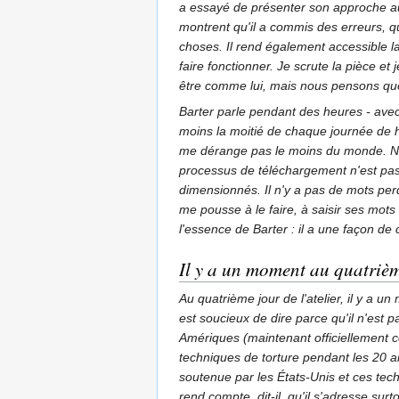
a essayé de présenter son approche aux
montrent qu'il a commis des erreurs, qu'
choses. Il rend également accessible la
faire fonctionner. Je scrute la pièce 
être comme lui, mais nous pensons que
Barter parle pendant des heures - avec 
moins la moitié de chaque journée de hui
me dérange pas le moins du monde. Ni p
processus de téléchargement n'est pas
dimensionnés. Il n'y a pas de mots perd
me pousse à le faire, à saisir ses mots
l'essence de Barter : il a une façon de
Il y a un moment au quatriè
Au quatrième jour de l'atelier, il y a 
est soucieux de dire parce qu'il n'est 
Amériques (maintenant officiellement c
techniques de torture pendant les 20 an
soutenue par les États-Unis et ces tech
rend compte, dit-il, qu'il s'adresse sur