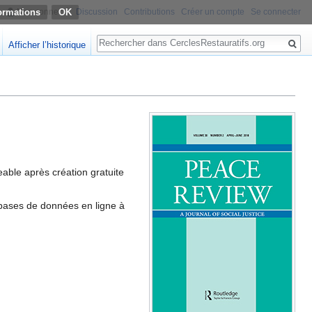
ormations
Non connecté
Discussion
Contributions
Créer un compte
Se connecter
Rechercher
Afficher l’historique
eable après création gratuite
es bases de données en ligne à