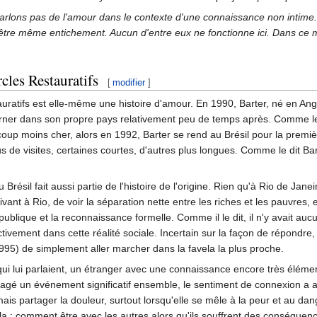
arlons pas de l'amour dans le contexte d'une connaissance non intime
-être même entichement. Aucun d'entre eux ne fonctionne ici. Dans ce 
rcles Restauratifs
[
modifier
]
tauratifs est elle-même une histoire d'amour. En 1990, Barter, né en An
urner dans son propre pays relativement peu de temps après. Comme les
coup moins cher, alors en 1992, Barter se rend au Brésil pour la première
s de visites, certaines courtes, d'autres plus longues. Comme le dit B
du Brésil fait aussi partie de l'histoire de l'origine. Rien qu'à Rio de 
ant à Rio, de voir la séparation nette entre les riches et les pauvres, e
publique et la reconnaissance formelle. Comme il le dit, il n'y avait auc
ctivement dans cette réalité sociale. Incertain sur la façon de répondre,
r 1995) de simplement aller marcher dans la favela la plus proche.
 qui lui parlaient, un étranger avec une connaissance encore très élément
rtagé un événement significatif ensemble, le sentiment de connexion a a
mais partager la douleur, surtout lorsqu'elle se mêle à la peur et au danger
la ; comment être avec les autres alors qu'ils souffrent des conséquenc