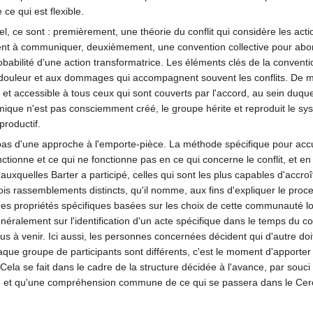
ce qui est flexible.
el, ce sont : premièrement, une théorie du conflit qui considère les 
ent à communiquer, deuxièmement, une convention collective pour aborde
obabilité d'une action transformatrice. Les éléments clés de la convent
ouleur et aux dommages qui accompagnent souvent les conflits. De man
et accessible à tous ceux qui sont couverts par l'accord, au sein duque
mique n'est pas consciemment créé, le groupe hérite et reproduit le sys
productif.
git pas d'une approche à l'emporte-pièce. La méthode spécifique pour ac
tionne et ce qui ne fonctionne pas en ce qui concerne le conflit, et 
uxquelles Barter a participé, celles qui sont les plus capables d'accr
rois rassemblements distincts, qu'il nomme, aux fins d'expliquer le proce
 propriétés spécifiques basées sur les choix de cette communauté local
ralement sur l'identification d'un acte spécifique dans le temps du conf
ssus à venir. Ici aussi, les personnes concernées décident qui d'autre do
que groupe de participants sont différents, c'est le moment d'apporter
la se fait dans le cadre de la structure décidée à l'avance, par souci 
blie et qu'une compréhension commune de ce qui se passera dans le Cerc