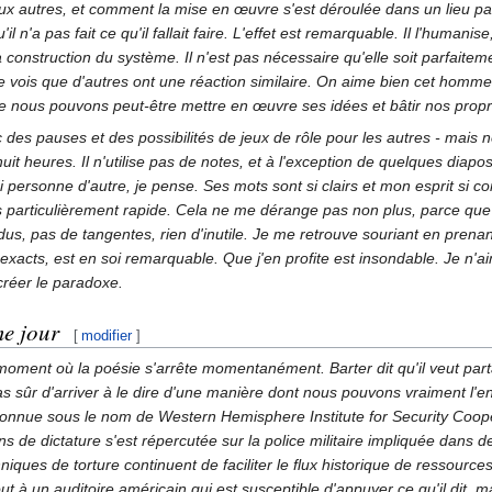
 autres, et comment la mise en œuvre s'est déroulée dans un lieu part
il n'a pas fait ce qu'il fallait faire. L'effet est remarquable. Il l'huma
 construction du système. Il n'est pas nécessaire qu'elle soit parfaitem
et je vois que d'autres ont une réaction similaire. On aime bien cet 
 nous pouvons peut-être mettre en œuvre ses idées et bâtir nos propr
des pauses et des possibilités de jeux de rôle pour les autres - mais n
t heures. Il n'utilise pas de notes, et à l'exception de quelques diaposit
ersonne d'autre, je pense. Ses mots sont si clairs et mon esprit si co
 particulièrement rapide. Cela ne me dérange pas non plus, parce que
us, pas de tangentes, rien d'inutile. Je me retrouve souriant en prenan
 exacts, est en soi remarquable. Que j'en profite est insondable. Je n'
 créer le paradoxe.
me jour
[
modifier
]
un moment où la poésie s'arrête momentanément. Barter dit qu'il veut part
pas sûr d'arriver à le dire d'une manière dont nous pouvons vraiment l'e
onnue sous le nom de Western Hemisphere Institute for Security Cooperat
s de dictature s'est répercutée sur la police militaire impliquée dans 
niques de torture continuent de faciliter le flux historique de ressour
tout à un auditoire américain qui est susceptible d'appuyer ce qu'il dit,