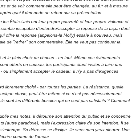
urs et de voir comment elle peut être changée, au fur et à mesure
 après quoi il demande un retour sur sa présentation.
e les États-Unis ont leur propre pauvreté et leur propre violence et
r semble incapable d'entendre/accepter la réponse de la façon dont
ne qui offre la réponse (appelons-la Molly) essaie à nouveau, mais
aie de "retirer" son commentaire. Elle ne veut pas continuer la
agé et le plein choix de chacun - en tout. Même ces événements
sont offerts en cadeau, les participants étant invités à faire une
l - ou simplement accepter le cadeau. Il n'y a pas d'exigences
d librement choisi - par toutes les parties. La résistance, quelle
 quelque chose, peut-être même si ce n'est pas nécessairement
ls sont les différents besoins qui ne sont pas satisfaits ? Comment
j'oublie mes notes. Il détourne son attention du public et se concentre
s (autre paradoxe), mais l'expression claire de son intention. Il se
n s'estompe. Sa détresse se dissipe. Je sens mes yeux pleurer. Une
e décrire comme de l'amour.