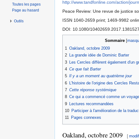
http://www.tandfonline.com/action/jou
Toutes les pages
Page au hasard
Peace Review: Une revue de justice so
ISSN 1040-2659 print; 1469-9982 onli
Outils
DOI: 10.1080/10402659.2017.138152
Sommaire
[
masqu
1
Oakland, octobre 2009
2
La grande idée de Dominic Barter
3
Les Cercles diffèrent également d'un gr
4
Ce que fait Barter
5
Il y a un moment au quatrième jour
6
L'histoire de l'origine des Cercles Resta
7
Cette réponse systémique
8
Ce qui a commencé comme un voyage 
9
Lectures recommandées
10
Participer à l'amélioration de la traduct
11
Pages connexes
Oakland, octobre 2009
[
modif