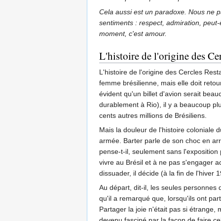
Cela aussi est un paradoxe. Nous ne p
sentiments : respect, admiration, peut
moment, c'est amour.
L'histoire de l'origine des Ce
L'histoire de l'origine des Cercles Res
femme brésilienne, mais elle doit reto
évident qu'un billet d'avion serait beau
durablement à Rio), il y a beaucoup plu
cents autres millions de Brésiliens.
Mais la douleur de l'histoire coloniale 
armée. Barter parle de son choc en arriv
pense-t-il, seulement sans l'exposition 
vivre au Brésil et à ne pas s'engager a
dissuader, il décide (à la fin de l'hive
Au départ, dit-il, les seules personnes
qu'il a remarqué que, lorsqu'ils ont pa
Partager la joie n'était pas si étrange, 
devenu fasciné par la façon de faire ce