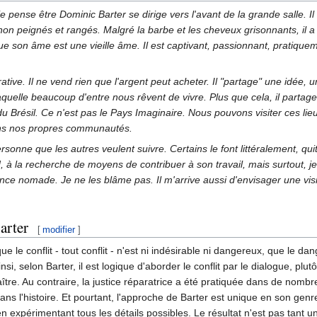
pense être Dominic Barter se dirige vers l'avant de la grande salle. I
ois non peignés et rangés. Malgré la barbe et les cheveux grisonnants, 
que son âme est une vieille âme. Il est captivant, passionnant, pratiq
tive. Il ne vend rien que l'argent peut acheter. Il "partage" une idée, un
lle beaucoup d'entre nous rêvent de vivre. Plus que cela, il partage 
 du Brésil. Ce n'est pas le Pays Imaginaire. Nous pouvons visiter ces l
ans nos propres communautés.
personne que les autres veulent suivre. Certains le font littéralement, qui
 à la recherche de moyens de contribuer à son travail, mais surtout, je
ce nomade. Je ne les blâme pas. Il m'arrive aussi d'envisager une visi
arter
[
modifier
]
 le conflit - tout conflit - n'est ni indésirable ni dangereux, que le da
nsi, selon Barter, il est logique d'aborder le conflit par le dialogue, plu
naître. Au contraire, la justice réparatrice a été pratiquée dans de n
dans l'histoire. Et pourtant, l'approche de Barter est unique en son gen
 expérimentant tous les détails possibles. Le résultat n'est pas tant u