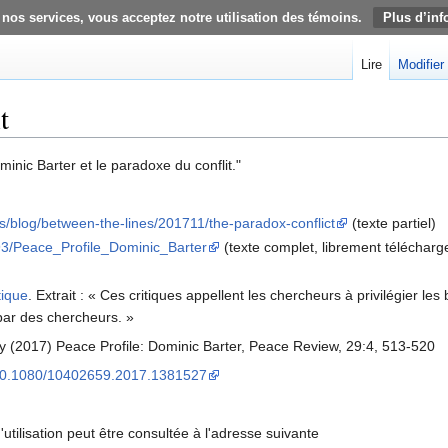
 nos services, vous acceptez notre utilisation des témoins.
Plus d’inf
Lire
Modifier
t
Dominic Barter et le paradoxe du conflit."
/blog/between-the-lines/201711/the-paradox-conflict
(texte partiel)
3/Peace_Profile_Dominic_Barter
(texte complet, librement télécharg
tique
. Extrait : « Ces critiques appellent les chercheurs à privilégier l
ar des chercheurs. »
sky (2017) Peace Profile: Dominic Barter, Peace Review, 29:4, 513-520
g/10.1080/10402659.2017.1381527
'utilisation peut être consultée à l'adresse suivante