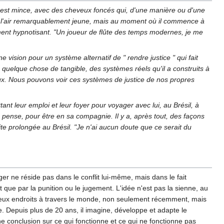
l est mince, avec des cheveux foncés qui, d'une manière ou d'une
il a l'air remarquablement jeune, mais au moment où il commence à
uement hypnotisant. "Un joueur de flûte des temps modernes, je me
e vision pour un système alternatif de " rendre justice " qui fait
quelque chose de tangible, des systèmes réels qu'il a construits à
ieux. Nous pouvons voir ces systèmes de justice de nos propres
ttant leur emploi et leur foyer pour voyager avec lui, au Brésil, à
 pense, pour être en sa compagnie. Il y a, après tout, des façons
te prolongée au Brésil. "Je n'ai aucun doute que ce serait du
nger ne réside pas dans le conflit lui-même, mais dans le fait
tôt que par la punition ou le jugement. L'idée n'est pas la sienne, au
ombreux endroits à travers le monde, non seulement récemment, mais
re. Depuis plus de 20 ans, il imagine, développe et adapte le
ne conclusion sur ce qui fonctionne et ce qui ne fonctionne pas