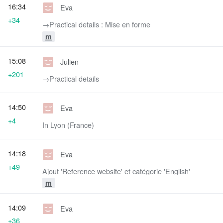
16:34
Eva
+34
→‎Practical details : Mise en forme
m
15:08
Julien
+201
→‎Practical details
14:50
Eva
+4
In Lyon (France)
14:18
Eva
+49
Ajout 'Reference website' et catégorie 'English'
m
14:09
Eva
+36