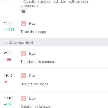
→‎Questions and contact : Lien actif vers site
anglophone
m
14:06
Eva
+4 739
Texte de la page
11 décembre 2014
21:03
Eva
-109
Translation in progress...
19:45
Eva
-5
RestorativeCircles
19:43
Eva
+437
Création de la page