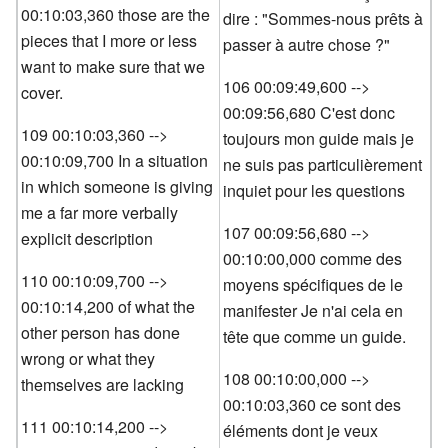
00:10:03,360 those are the
dire : "Sommes-nous prêts à
pieces that I more or less
passer à autre chose ?"
want to make sure that we
106 00:09:49,600 -->
cover.
00:09:56,680 C'est donc
109 00:10:03,360 -->
toujours mon guide mais je
00:10:09,700 In a situation
ne suis pas particulièrement
in which someone is giving
inquiet pour les questions
me a far more verbally
107 00:09:56,680 -->
explicit description
00:10:00,000 comme des
110 00:10:09,700 -->
moyens spécifiques de le
00:10:14,200 of what the
manifester Je n'ai cela en
other person has done
tête que comme un guide.
wrong or what they
108 00:10:00,000 -->
themselves are lacking
00:10:03,360 ce sont des
111 00:10:14,200 -->
éléments dont je veux