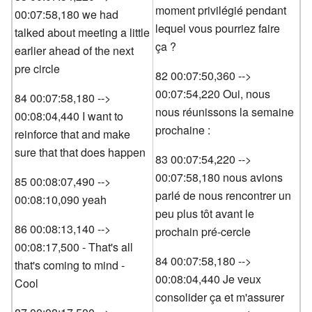
moment privilégié pendant
00:07:58,180 we had
lequel vous pourriez faire
talked about meeting a little
ça ?
earlier ahead of the next
pre circle
82 00:07:50,360 -->
00:07:54,220 Oui, nous
84 00:07:58,180 -->
nous réunissons la semaine
00:08:04,440 I want to
prochaine :
reinforce that and make
sure that that does happen
83 00:07:54,220 -->
00:07:58,180 nous avions
85 00:08:07,490 -->
parlé de nous rencontrer un
00:08:10,090 yeah
peu plus tôt avant le
86 00:08:13,140 -->
prochain pré-cercle
00:08:17,500 - That's all
84 00:07:58,180 -->
that's coming to mind -
00:08:04,440 Je veux
Cool
consolider ça et m'assurer