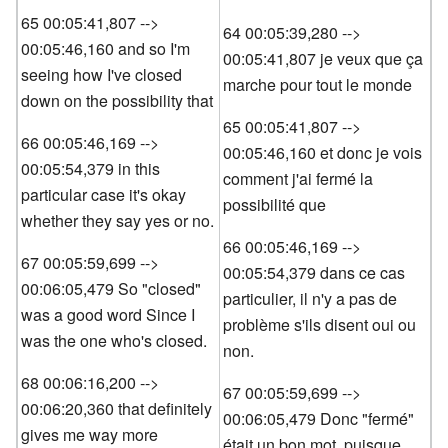
65 00:05:41,807 -->
64 00:05:39,280 -->
00:05:46,160 and so I'm
00:05:41,807 je veux que ça
seeing how I've closed
marche pour tout le monde
down on the possibility that
65 00:05:41,807 -->
66 00:05:46,169 -->
00:05:46,160 et donc je vois
00:05:54,379 in this
comment j'ai fermé la
particular case it's okay
possibilité que
whether they say yes or no.
66 00:05:46,169 -->
67 00:05:59,699 -->
00:05:54,379 dans ce cas
00:06:05,479 So "closed"
particulier, il n'y a pas de
was a good word Since I
problème s'ils disent oui ou
was the one who's closed.
non.
68 00:06:16,200 -->
67 00:05:59,699 -->
00:06:20,360 that definitely
00:06:05,479 Donc "fermé"
gives me way more
était un bon mot, puisque