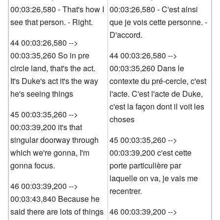
00:03:26,580 - That's how I
00:03:26,580 - C'est ainsi
see that person. - Right.
que je vois cette personne. -
D'accord.
44 00:03:26,580 -->
00:03:35,260 So in pre
44 00:03:26,580 -->
circle land, that's the act.
00:03:35,260 Dans le
It's Duke's act it's the way
contexte du pré-cercle, c'est
he's seeing things
l'acte. C'est l'acte de Duke,
c'est la façon dont il voit les
45 00:03:35,260 -->
choses
00:03:39,200 it's that
singular doorway through
45 00:03:35,260 -->
which we're gonna, I'm
00:03:39,200 c'est cette
gonna focus.
porte particulière par
laquelle on va, je vais me
46 00:03:39,200 -->
recentrer.
00:03:43,840 Because he
said there are lots of things
46 00:03:39,200 -->