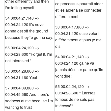
other differently and then
ce processus pourrait aider
I'm telling myself
et les aider à se connecter
différemment
54 00:04:21,140 -->
00:04:24,120 it's never
53 00:04:17,860 -->
gonna get off the ground
00:04:21,120 et se voient
because they're gonna say:
différemment et puis je me
dis
55 00:04:24,120 -->
00:04:28,600 "Forget it. I'm
54 00:04:21,140 -->
not interested."
00:04:24,120 ça ne va
jamais décoller parce qu'ils
56 00:04:28,600 -->
vont dire :
00:04:31,160 Yeah.
55 00:04:24,120 -->
57 00:04:39,880 -->
00:04:28,600 " Laissez
00:04:45,560 And there's
tomber. Je ne suis pas
sadness at me because I'm
intéressé".
wanting to trust