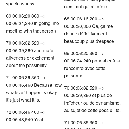
spaciousness
c'est moi qui ai fermé.
69 00:06:20,360 -->
68 00:06:16,200 -->
00:06:24,240 in going into
00:06:20,360 Ça, ça me
meeting with that person
donne définitivement
beaucoup plus d'espace
70 00:06:32,520 -->
00:06:39,360 and more
69 00:06:20,360 -->
aliveness or excitement
00:06:24,240 pour aller à la
about the possibility
rencontre avec cette
personne
71 00:06:39,360 -->
00:06:46,460 Because now
70 00:06:32,520 -->
whatever happen is okay.
00:06:39,360 et plus de
It's just what it is.
fraîcheur ou de dynamisme,
au sujet de cette possibilité.
72 00:06:46,460 -->
00:06:48,940 Yeah.
71 00:06:39,360 -->