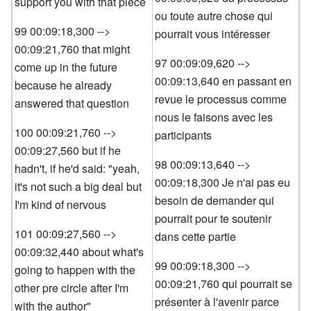
support you with that piece
ou toute autre chose qui
99 00:09:18,300 -->
pourrait vous intéresser
00:09:21,760 that might
97 00:09:09,620 -->
come up in the future
00:09:13,640 en passant en
because he already
revue le processus comme
answered that question
nous le faisons avec les
100 00:09:21,760 -->
participants
00:09:27,560 but if he
98 00:09:13,640 -->
hadn't, if he'd said: "yeah,
00:09:18,300 Je n'ai pas eu
it's not such a big deal but
besoin de demander qui
I'm kind of nervous
pourrait pour te soutenir
101 00:09:27,560 -->
dans cette partie
00:09:32,440 about what's
99 00:09:18,300 -->
going to happen with the
00:09:21,760 qui pourrait se
other pre circle after I'm
présenter à l'avenir parce
with the author"