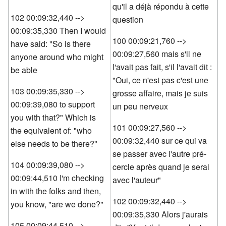
qu'il a déjà répondu à cette
102 00:09:32,440 -->
question
00:09:35,330 Then I would
100 00:09:21,760 -->
have said: "So is there
00:09:27,560 mais s'il ne
anyone around who might
l'avait pas fait, s'il l'avait dit :
be able
"Oui, ce n'est pas c'est une
103 00:09:35,330 -->
grosse affaire, mais je suis
00:09:39,080 to support
un peu nerveux
you with that?" Which is
101 00:09:27,560 -->
the equivalent of: "who
00:09:32,440 sur ce qui va
else needs to be there?"
se passer avec l'autre pré-
104 00:09:39,080 -->
cercle après quand je serai
00:09:44,510 I'm checking
avec l'auteur"
in with the folks and then,
102 00:09:32,440 -->
you know, "are we done?"
00:09:35,330 Alors j'aurais
105 00:09:44,510 -->