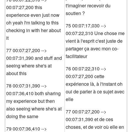
t'imaginer recevoir du
00:07:27,200 this
soutien ?
experience even just now
oh yeah I'm talking to this
75 00:07:17,030 -->
checking in with her about
00:07:22,310 Une chose me
it
vient à l'esprit c'est juste de
partager ça avec mon co-
77 00:07:27,200 -->
facilitateur
00:07:31,390 and stuff and
seeing where she's at
76 00:07:22,310 -->
about this
00:07:27,200 cette
expérience là, à l'instant oh
78 00:07:31,390 -->
oui de parler à ce sujet avec
00:07:36,410 both sharing
elle
my experience but then
also seeing where she's at
77 00:07:27,200 -->
doing the same
00:07:31,390 et de ces
choses, et de voir où elle en
79 00:07:36,410 -->