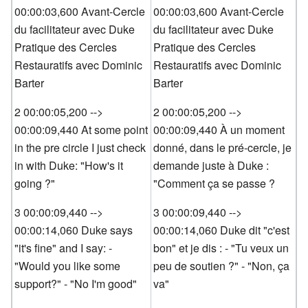
00:00:03,600 Avant-Cercle
00:00:03,600 Avant-Cercle
du facilitateur avec Duke
du facilitateur avec Duke
Pratique des Cercles
Pratique des Cercles
Restauratifs avec Dominic
Restauratifs avec Dominic
Barter
Barter
2 00:00:05,200 -->
2 00:00:05,200 -->
00:00:09,440 At some point
00:00:09,440 À un moment
in the pre circle I just check
donné, dans le pré-cercle, je
in with Duke: "How's it
demande juste à Duke :
going ?"
"Comment ça se passe ?
3 00:00:09,440 -->
3 00:00:09,440 -->
00:00:14,060 Duke says
00:00:14,060 Duke dit "c'est
"it's fine" and I say: -
bon" et je dis : - "Tu veux un
"Would you like some
peu de soutien ?" - "Non, ça
support?" - "No I'm good"
va"