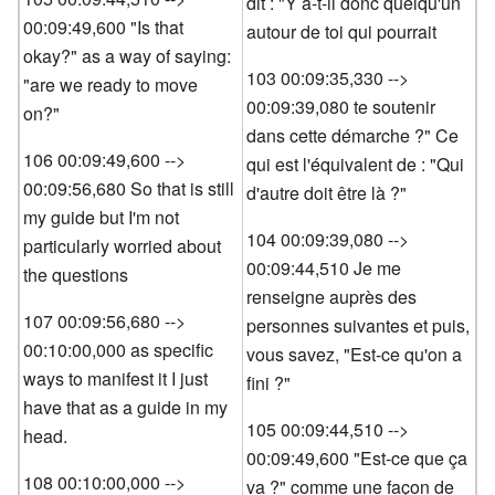
dit : "Y a-t-il donc quelqu'un
00:09:49,600 "Is that
autour de toi qui pourrait
okay?" as a way of saying:
103 00:09:35,330 -->
"are we ready to move
00:09:39,080 te soutenir
on?"
dans cette démarche ?" Ce
106 00:09:49,600 -->
qui est l'équivalent de : "Qui
00:09:56,680 So that is still
d'autre doit être là ?"
my guide but I'm not
104 00:09:39,080 -->
particularly worried about
00:09:44,510 Je me
the questions
renseigne auprès des
107 00:09:56,680 -->
personnes suivantes et puis,
00:10:00,000 as specific
vous savez, "Est-ce qu'on a
ways to manifest it I just
fini ?"
have that as a guide in my
105 00:09:44,510 -->
head.
00:09:49,600 "Est-ce que ça
108 00:10:00,000 -->
va ?" comme une façon de