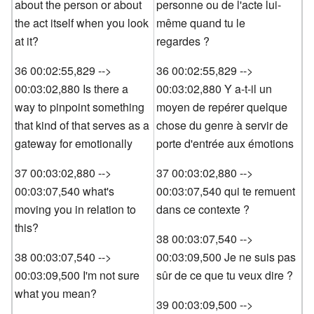
about the person or about
personne ou de l'acte lui-
the act itself when you look
même quand tu le
at it?
regardes ?
36 00:02:55,829 -->
36 00:02:55,829 -->
00:03:02,880 Is there a
00:03:02,880 Y a-t-il un
way to pinpoint something
moyen de repérer quelque
that kind of that serves as a
chose du genre à servir de
gateway for emotionally
porte d'entrée aux émotions
37 00:03:02,880 -->
37 00:03:02,880 -->
00:03:07,540 what's
00:03:07,540 qui te remuent
moving you in relation to
dans ce contexte ?
this?
38 00:03:07,540 -->
38 00:03:07,540 -->
00:03:09,500 Je ne suis pas
00:03:09,500 I'm not sure
sûr de ce que tu veux dire ?
what you mean?
39 00:03:09,500 -->