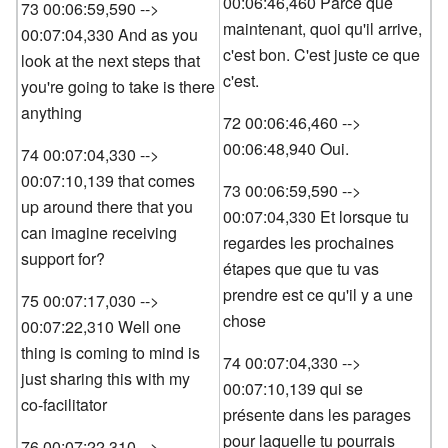
00:06:46,460 Parce que
73 00:06:59,590 -->
maintenant, quoi qu'il arrive,
00:07:04,330 And as you
c'est bon. C'est juste ce que
look at the next steps that
c'est.
you're going to take is there
anything
72 00:06:46,460 -->
00:06:48,940 Oui.
74 00:07:04,330 -->
00:07:10,139 that comes
73 00:06:59,590 -->
up around there that you
00:07:04,330 Et lorsque tu
can imagine receiving
regardes les prochaines
support for?
étapes que que tu vas
prendre est ce qu'il y a une
75 00:07:17,030 -->
chose
00:07:22,310 Well one
thing is coming to mind is
74 00:07:04,330 -->
just sharing this with my
00:07:10,139 qui se
co-facilitator
présente dans les parages
pour laquelle tu pourrais
76 00:07:22,310 -->