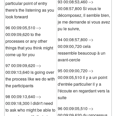
93 00:08:53,460 -->
particular point of entry
00:08:57,800 Si vous le
there's the listening as you
décomposez, il semble bien,
look forward
je me demande si vous avez
96 00:09:05,510 -->
pu le suivre,
00:09:09,620 to the
94 00:08:57,800 -->
processes or any other
00:09:00,720 cela
things that you think might
ressemble beaucoup à un
come up for you
avant-cercle
97 00:09:09,620 -->
95 00:09:00,720 -->
00:09:13,640 is going over
00:09:05,510 il y a un point
the process like we do with
d'entrée particulier il y a
the participants
l'écoute en regardant vers la
98 00:09:13,640 -->
suite
00:09:18,300 I didn't need
96 00:09:05,510 -->
to ask who might be able to
00:09:09,620 du processus