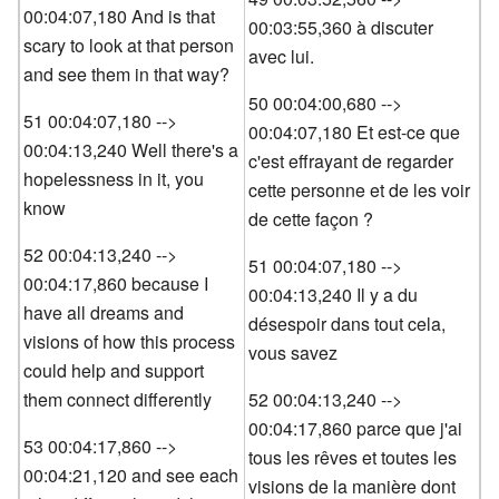
00:04:07,180 And is that
00:03:55,360 à discuter
scary to look at that person
avec lui.
and see them in that way?
50 00:04:00,680 -->
51 00:04:07,180 -->
00:04:07,180 Et est-ce que
00:04:13,240 Well there's a
c'est effrayant de regarder
hopelessness in it, you
cette personne et de les voir
know
de cette façon ?
52 00:04:13,240 -->
51 00:04:07,180 -->
00:04:17,860 because I
00:04:13,240 Il y a du
have all dreams and
désespoir dans tout cela,
visions of how this process
vous savez
could help and support
them connect differently
52 00:04:13,240 -->
00:04:17,860 parce que j'ai
53 00:04:17,860 -->
tous les rêves et toutes les
00:04:21,120 and see each
visions de la manière dont