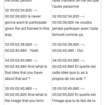
the other person
cette manière Je me dis que
l'autre personne
32 00:02:34,830 -->
00:02:38,920 is never
32 00:02:34,830 -->
gonna want to participate
00:02:38,920 ne voudra
given the act framed in this
jamais participer avec l'acte
way.
formulé comme ça.
33 00:02:38,920 -->
33 00:02:38,920 -->
00:02:40,980 - Yeah.
00:02:40,980 - Oui.
34 00:02:40,980 -->
34 00:02:40,980 -->
00:02:45,880 And what is
00:02:45,880 Et quelle est
that idea that you have
cette idée que tu as à
about that act ?
propos de cet acte ?
35 00:02:45,880 -->
35 00:02:45,880 -->
00:02:55,820 And what is
00:02:55,820 Et quelle est
the image that you form
l'image que tu te fais de la