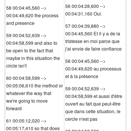
56 00:04:28,600 -->
58 00:04:45,560 -->
00:04:31,160 Oui.
00:04:49,620 the process
and presence
57 00:04:39,880 -->
00:04:45,560 Et il y a de la
59 00:04:52,639 -->
tristesse en moi parce que
00:04:58,599 and also to
j'ai envie de faire confiance
be open to the fact that
maybe in this situation the
58 00:04:45,560 -->
circle isn't
00:04:49,620 au processus
et à la présence
60 00:04:58,599 -->
00:05:06,610 the method or
59 00:04:52,639 -->
whatever the way that
00:04:58,599 et aussi d'être
we're going to move
ouvert au fait que peut-être
forward
que dans cette situation, le
cercle n'est pas
61 00:05:12,020 -->
00:05:17,410 so that does