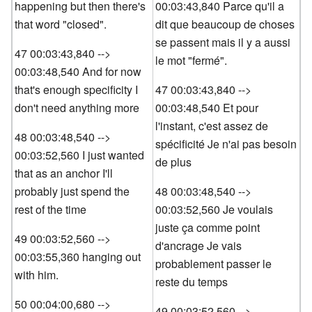
happening but then there's
00:03:43,840 Parce qu'il a
that word "closed".
dit que beaucoup de choses
se passent mais il y a aussi
47 00:03:43,840 -->
le mot "fermé".
00:03:48,540 And for now
that's enough specificity I
47 00:03:43,840 -->
don't need anything more
00:03:48,540 Et pour
l'instant, c'est assez de
48 00:03:48,540 -->
spécificité Je n'ai pas besoin
00:03:52,560 I just wanted
de plus
that as an anchor I'll
probably just spend the
48 00:03:48,540 -->
rest of the time
00:03:52,560 Je voulais
juste ça comme point
49 00:03:52,560 -->
d'ancrage Je vais
00:03:55,360 hanging out
probablement passer le
with him.
reste du temps
50 00:04:00,680 -->
49 00:03:52,560 -->