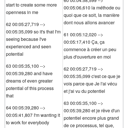
60 00:04:58,599 -->
start to create some more
00:05:06,610 la méthode ou
openness in me
quoi que ce soit, la manière
dont nous allons avancer
62 00:05:27,719 -->
00:05:35,099 so it's that I'm
61 00:05:12,020 -->
seeing because I've
00:05:17,410 Ça, ça
experienced and seen
commence à créer un peu
potential
plus d'ouverture en moi
63 00:05:35,100 -->
62 00:05:27,719 -->
00:05:39,280 and have
00:05:35,099 c'est ce que je
dreams of even greater
vois parce que Je l'ai vécu
potential of this process
et j'ai vu du potentiel
that
63 00:05:35,100 -->
64 00:05:39,280 -->
00:05:39,280 et je rêve d'un
00:05:41,807 I'm wanting it
potentiel encore plus grand
to work for everybody
de ce processus, tel que,