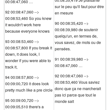
00:08:35,419 Je plaisante
00:08:47,060 …
sur le peu qu'il faut pour être
92 00:08:47,060 -->
en mesure
00:08:53,460 So you knew
90 00:08:35,420 -->
it wouldn't work here
00:08:39,980 de soutenir
because everyone knows
quelqu'un, en termes de,
93 00:08:53,460 -->
vous savez, de mots ou de
00:08:57,800 If you break it
pensées.
down, it does look, I
91 00:08:39,980 -->
wonder if you were able to
00:08:47,060 …
track it,
92 00:08:47,060 -->
94 00:08:57,800 -->
00:08:53,460 Vous saviez
00:09:00,720 it does look
donc que ça ne marcherait
pretty much like a pre circle
pas ici parce que tout le
95 00:09:00,720 -->
monde sait
00:09:05,510 there's a