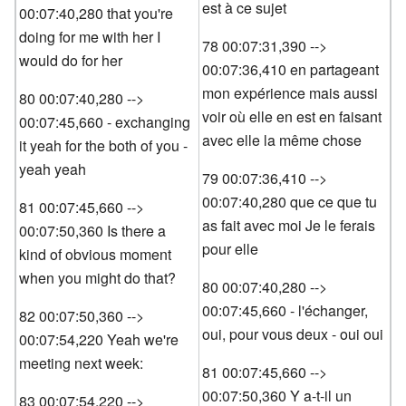
est à ce sujet
00:07:40,280 that you're
doing for me with her I
78 00:07:31,390 -->
would do for her
00:07:36,410 en partageant
mon expérience mais aussi
80 00:07:40,280 -->
voir où elle en est en faisant
00:07:45,660 - exchanging
avec elle la même chose
it yeah for the both of you -
yeah yeah
79 00:07:36,410 -->
00:07:40,280 que ce que tu
81 00:07:45,660 -->
as fait avec moi Je le ferais
00:07:50,360 Is there a
pour elle
kind of obvious moment
when you might do that?
80 00:07:40,280 -->
00:07:45,660 - l'échanger,
82 00:07:50,360 -->
oui, pour vous deux - oui oui
00:07:54,220 Yeah we're
meeting next week:
81 00:07:45,660 -->
00:07:50,360 Y a-t-il un
83 00:07:54,220 -->