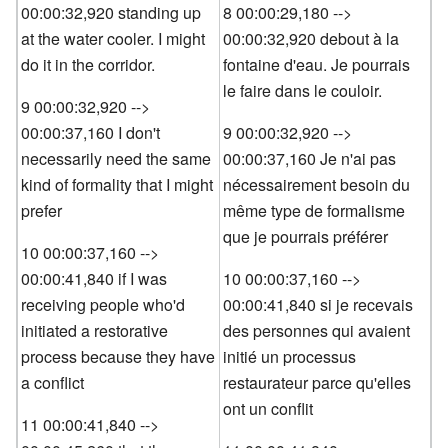
00:00:32,920 standing up
8 00:00:29,180 -->
at the water cooler. I might
00:00:32,920 debout à la
do it in the corridor.
fontaine d'eau. Je pourrais
le faire dans le couloir.
9 00:00:32,920 -->
00:00:37,160 I don't
9 00:00:32,920 -->
necessarily need the same
00:00:37,160 Je n'ai pas
kind of formality that I might
nécessairement besoin du
prefer
même type de formalisme
que je pourrais préférer
10 00:00:37,160 -->
00:00:41,840 if I was
10 00:00:37,160 -->
receiving people who'd
00:00:41,840 si je recevais
initiated a restorative
des personnes qui avaient
process because they have
initié un processus
a conflict
restaurateur parce qu'elles
ont un conflit
11 00:00:41,840 -->