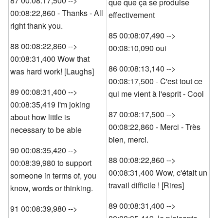
87 00:08:17,500 -->
que que ça se produise
00:08:22,860 - Thanks - All
effectivement
right thank you.
85 00:08:07,490 -->
88 00:08:22,860 -->
00:08:10,090 oui
00:08:31,400 Wow that
86 00:08:13,140 -->
was hard work! [Laughs]
00:08:17,500 - C'est tout ce
89 00:08:31,400 -->
qui me vient à l'esprit - Cool
00:08:35,419 I'm joking
87 00:08:17,500 -->
about how little is
00:08:22,860 - Merci - Très
necessary to be able
bien, merci.
90 00:08:35,420 -->
88 00:08:22,860 -->
00:08:39,980 to support
00:08:31,400 Wow, c'était un
someone in terms of, you
travail difficile ! [Rires]
know, words or thinking.
89 00:08:31,400 -->
91 00:08:39,980 -->