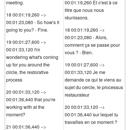
meeting.
00:01:19,260 Et c'est à ce
titre que nous nous
18 00:01:19,260 -->
réunissons.
00:01:23,080 - So how's it
going to you? - Fine.
18 00:01:19,260 -->
00:01:23,080 - Alors,
19 00:01:27,600 -->
comment ça se passe pour
00:01:33,120 I'm
vous ? - Bien.
wondering what's coming
up for you around the
19 00:01:27,600 -->
circle, the restorative
00:01:33,120 Je me
process
demande ce qui te viens au
sujet du cercle, le processus
20 00:01:33,120 -->
restaurateur
00:01:36,440 that you're
working with at the
20 00:01:33,120 -->
moment?
00:01:36,440 sur lequel tu
travailles en ce moment ?
21 00:01:36,440 -->