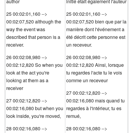
author
initié était également l'auteur
25 00:02:01,160 -->
25 00:02:01,160 -->
00:02:07,520 although the
00:02:07,520 bien que par la
way the event was
manière dont l'événement a
described that person is a
été décrit cette personne est
receiver.
un receveur.
26 00:02:08,980 -->
26 00:02:08,980 -->
00:02:12,820 So when you
00:02:12,820 Ainsi, lorsque
look at the act you're
tu regardes l'acte tu le vois
looking at them as a
comme un receveur
receiver
27 00:02:12,820 -->
27 00:02:12,820 -->
00:02:16,080 mais quand tu
00:02:16,080 but when you
regardes à l'intérieur, tu es
look inside, you're moved,
remué,
28 00:02:16,080 -->
28 00:02:16,080 -->