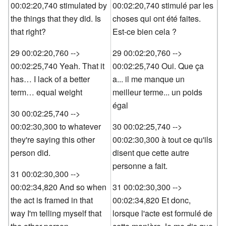
00:02:20,740 stimulated by
00:02:20,740 stimulé par les
the things that they did. Is
choses qui ont été faites.
that right?
Est-ce bien cela ?
29 00:02:20,760 -->
29 00:02:20,760 -->
00:02:25,740 Yeah. That it
00:02:25,740 Oui. Que ça
has… I lack of a better
a... il me manque un
term… equal weight
meilleur terme... un poids
égal
30 00:02:25,740 -->
00:02:30,300 to whatever
30 00:02:25,740 -->
they're saying this other
00:02:30,300 à tout ce qu'ils
person did.
disent que cette autre
personne a fait.
31 00:02:30,300 -->
00:02:34,820 And so when
31 00:02:30,300 -->
the act is framed in that
00:02:34,820 Et donc,
way I'm telling myself that
lorsque l'acte est formulé de