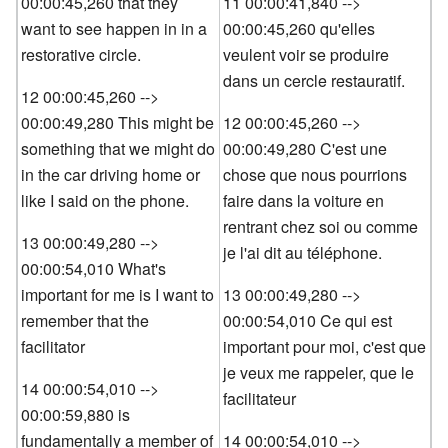
00:00:45,260 that they
11 00:00:41,840 -->
want to see happen in in a
00:00:45,260 qu'elles
restorative circle.
veulent voir se produire
dans un cercle restauratif.
12 00:00:45,260 -->
00:00:49,280 This might be
12 00:00:45,260 -->
something that we might do
00:00:49,280 C'est une
in the car driving home or
chose que nous pourrions
like I said on the phone.
faire dans la voiture en
rentrant chez soi ou comme
13 00:00:49,280 -->
je l'ai dit au téléphone.
00:00:54,010 What's
important for me is I want to
13 00:00:49,280 -->
remember that the
00:00:54,010 Ce qui est
facilitator
important pour moi, c'est que
je veux me rappeler, que le
14 00:00:54,010 -->
facilitateur
00:00:59,880 is
fundamentally a member of
14 00:00:54,010 -->