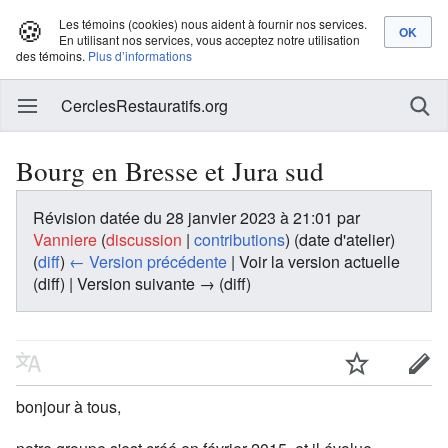
🍪
Les témoins (cookies) nous aident à fournir nos services.
En utilisant nos services, vous acceptez notre utilisation
des témoins.
Plus d’informations
CerclesRestauratifs.org
Bourg en Bresse et Jura sud
Révision datée du 28 janvier 2023 à 21:01 par
Vanniere
(
discussion
|
contributions
)
(date d'atelier)
(
diff
)
← Version précédente
| Voir la version actuelle
(diff) | Version suivante → (diff)
bonjour à tous,